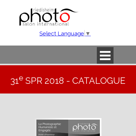
Aller au contenu
Select Language
▼
Sauter le menu
e
31
SPR 2018 -
CATALOGUE