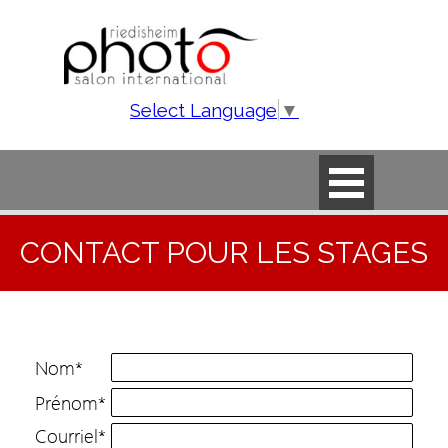
Aller au contenu
Select Language
▼
Sauter le menu
CONTACT POUR LES STAGES
Nom
*
Prénom
*
Courriel
*