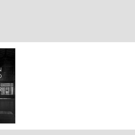
N
O
R