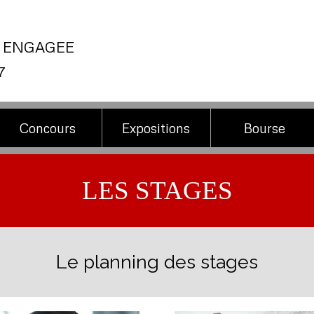
 ENGAGEE
7
Sauter le menu
▼
▼
Concours
Expositions
Bourse
LES STAGES
Le planning des stages