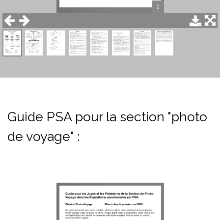
4
6
8
1
3
5
7
2
Guide PSA pour la section "photo
de voyage" :